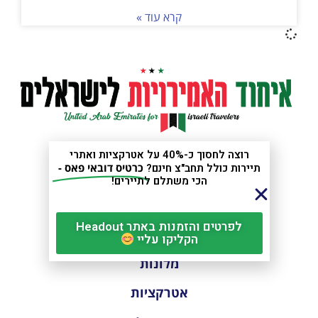
קרא עוד »
רוצה לחסוך כ-40% על אטרקציות ואתרי
תיירות כולל תחב"צ חינם?
כרטיס דובאי פאס -
דובאי
הכי משתלם לתיירים!
מדריך חינמי למטייל
לפרטים והזמנות באתר Headout
טיסות
הקליקו עליי
מלונות
אטרקציות