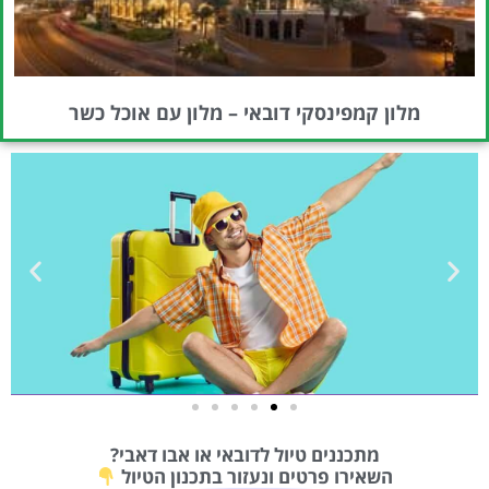
מלון קמפינסקי דובאי – מלון עם אוכל כשר
טיסות
מתכננים טיול לדובאי או אבו דאבי?
מציאת
השאירו פרטים ונעזור בתכנון הטיול