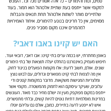
סמים, זנות והימורים – כל אלה אסורים מכל וכל. העונש
למקומי אשר ייתפס בעת שתיית אלכוהול הוא חמור. בעוד
שלתיירים מותר לשתות אלכוהול תחת תנאים והגבלות
מסוימים, אין כל חריגים בנוגע להימורים. איחוד האמירויות
למהמרים איננו מקום מסביר פנים.
האם יש קזינו באבו דאבי?
באופן מחתרתי, יש בכמה ערים בתי קזינו: אבו דאבי, דובאי ועוד.
חיפוש מעמיק באינטרנט בהחלט יעלה תוצאות של בתי הימורים
שונים. אולם, חשוב לדעת: אלו מקומות הפועלים בניגוד לחוק.
אין מה לצפות לבתי קזינו מפוארים וגדולים, עם לבוש נוצץ
ומלצריות המגישות משקאות. מדובר במקומות קטנים ודי
עלובים, שעיקר עיסוקם הוא לחמוק מהמשטרה. מקומי אשר
ייתפס במקום מפוקפק מעין זה ישלם מחיר כבד מאוד. העונשים
במדינות מוסלמיות דתיות נוטים להיות קשים, ובלתי מתפשרים.
איש לא ייפגע לרעה בתיירים, כמובן, אולם גם עליהם יוטלו