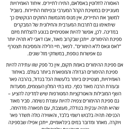
האסורה לחלוטין באסלאם, התירו לתיירים. איחוד האמירויות
מעוניינים במשיכת הקהל המערבי ובפיתוח התיירות. בשביל
למשוך את התיירים, אין מנוס מהגמשת החוקים הנוקשים כך
שיתאימו גם לתרבות המערבית והחילונית של המבקרים
במדינה. לכן, אפשר להיות אופטימיים בנוגע להצלחת מיזם
ספינת ההימורים. ייתכן שבקרוב מאוד, אבו דאבי לא תהיה יותר
"לאס וגאס ללא הימורים". לפאר, חיי הלילה והמסיבות תצטרף
גם אפשרות נוספת, במשחקי מזל שונים.
אם ספינת ההימורים באמת תקום, אין כל ספק שזו עתידה להיות
ספינת ההימורים הגדולה והמפוארת ביותר בעולם. באיחוד
האמירויות, מצטיינים ביותר בלעשות הכל בגדול, בהרבה פאר
ובעזרת הרבה מאוד כסף. כמו בתי המלון העצומים, מסעדות
השף המובילות והאטרקציות המטורפות שיש למדינה להציע –
גם ספינת ההימורים צפויה להיות עוצרת נשימה. סביר מאוד
שהיא תהיה ענקית בגודלה, מעוצבת, עם תפאורה מדהימה.
הכניסה תהיה בלבוש רשמי בלבד, והאווירה כולה תשדר פאר
ויוקרה. מאחר ומדובר במים בינלאומיים, ייתכן אפילו שבספינה