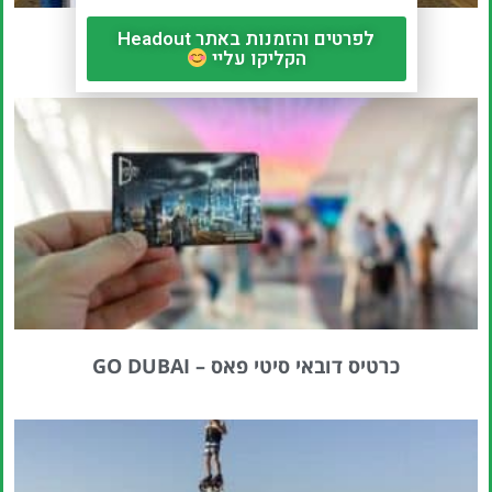
לפרטים והזמנות באתר Headout
קידזניה – פארק חינוכי לילדים
הקליקו עליי
כרטיס דובאי סיטי פאס – GO DUBAI