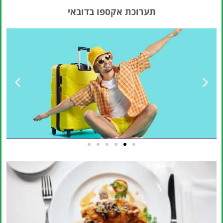
תערוכת אקספו בדובאי
טיסות
מציאת
טיסה זולה?
לחצו
פה!