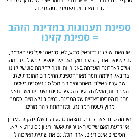
סנקציות חמורות. תייר אשר נתפס מהמר יאלץ לשלם קנס כספי
גבוה מאוד, ויגורש מידית מהמדינה.
ספינת תענוגות במדינת הזהב
= ספינת קזינו
אז האם יש קזינו בדובאי? כרגע, לא. כנראה שעל פני האדמה,
גם לא יהיה אחד, כל עוד חוקי השריעה ימשיכו למשול ביד רמה.
אולם לאחרונה הועלתה באמירויות יוזמה להקמת סוג של קזינו
בדובאי. היוזמה דומה מאוד לספינת ההימורים המוכרת שלנו,
שפועלת באילת. מאחר והימורים מכל סוג נאסרים בשטח
האמירויות, הועלה הרעיון להפעיל ספינת הימורים אשר תצא
מהמים הטריטוריאליים של המדינה. במים בינלאומיים, כלומר
מחוץ לשטח המדינה, יוכלו להתחיל ההימורים.
היוזמה טרם יצאה לדרך, ונמצאת כרגע רק בשלבי הקמה. עדיין
אין לדעת האם שליטי האמירויות יאשרו רעיון מסוג זה, או לא.
הסיכויים אינם רעים. אחרי הכל, גם את שתיית האלכוהול