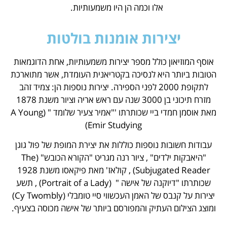
אלו וכמה הן היו משמעותיות.
יצירות אומנות בולטות
אוסף המוזיאון כולל מספר יצירות משמעותיות, אחת הדוגמאות
הטובות ביותר היא לנסיכה בקטריאנית העומדת, אשר מתוארכת
לתקופת 2000 לפני הספירה. יצירות נוספות הן: צמיד זהב
מזרח תיכוני בן 3000 שנה עם ראש אריה וציור משנת 1878
מאת אוסמן חמדי ביי שכותרתו '"אמיר צעיר שלומד " (A Young
Emir Studying)
עבודות חשובות נוספות כוללות את יצירת המופת של פול גוגן
"היאבקות ילדים" , ציור רנה מגריט "הקורא הכובש" (The
Subjugated Reader) , קולאז' מאת פיקאסו משנת 1928
שכותרתו "דיוקנה של אישה " (Portrait of a Lady) , תשע
יצירות על קנבס של האמן העכשווי סיי טומבלי (Cy Twombly)
ומוצג הצילום העתיק והמפורסם ביותר של אישה מכוסה בצעיף.