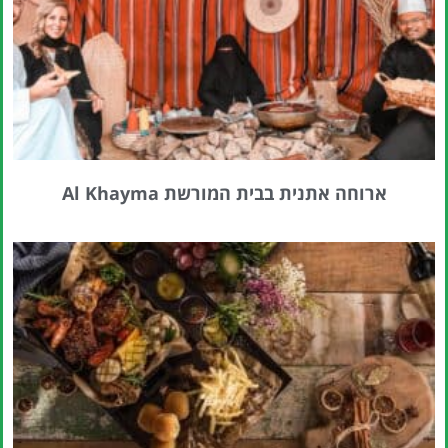
לחצו
פה!
ארוחה אתנית בבית המורשת Al Khayma