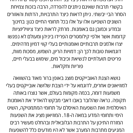
בקשרי תרבות שאינם ניתנים להפרדה, הרבה בזכות צמיחת
הסחר הבי יבשתי. ניתן לראות כיצד התרבויות, הדתות והאזורים
השונים השפיעו אלו על אלו בכל תחומי החיים כגון: בחינוך
ובמדע וכמובן גם באומנות. מרתק לראות כיצד ציוויליזציות
קדומות אשר אלפי קילומטרים הפרידו ביניהן ומעולם לא נפגשו
יצרו אלמנים תרבותיים ואומנותיים בעלי קווי דמיון מדהימים.
דוגמאות טובות לכך הן: דמויות הריון, השמש, מסכות מוות,
פריטים תועלתיים לנשיאת וכיבול מים, שימוש בבעלי חיים,
פוריות וחקלאות.
נושא הצגת האובייקטים מוצג באופן ברור מאוד בהשוואה
למוזיאונים אחרים, לדוגמא על ידי הצבת שלושה אובייקטים בעלי
משמעות דומה, בכמה מקומות בעולם, אשר נוצרו באותה
תקופה. נראה שהלובר באבו דאבי מבקש להאדיר את האומנות
האיסלמית ואת השפעות האיסלם על תחומי המתמטיקה, השיט
הימי ותחומי המדע במאה ה-18. המוזיאון מציג את השפעות
המזרח התיכון על התרבות הגלובאלית ובהחלט מעשיר רבים
המגיעים מתרבות המערב אשר לא היו מודעים כלל להשפעות