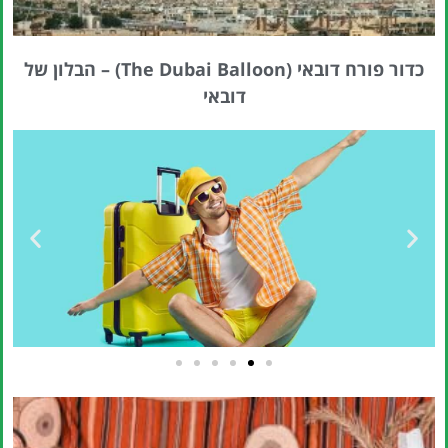
כדור פורח דובאי (The Dubai Balloon) – הבלון של
דובאי
טיסות
מציאת
טיסה זולה?