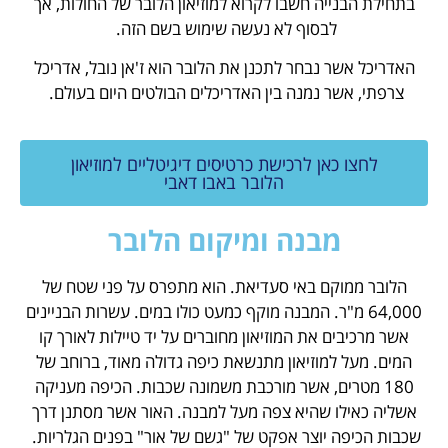
בתחילת הבנייה חשבו לקרוא למוזיאון הלובר של החולות, אך
לבסוף לא נעשה שימוש בשם הזה.
האדריכל אשר נבחר לתכנן את הלובר הוא ז'אן נובל, אדריכל
צרפתי, אשר נמנה בין האדריכלים הבולטים היום בעולם.
לחצו כאן לרכישת כרטיסים דיגיטליים למוזיאון
הלובר באבו דאבי
מבנה ומיקום הלובר
הלובר ממוקם באי סעדיאת. הוא מתפרס על פני שטח של
64,000 מ"ר. המבנה מוקף כמעט כולו במים. עשרות הבניינים
אשר מרכיבים את המוזיאון מחוברים על יד טיילות לאורך קו
המים. מעל למוזיאון מתנשאת כיפה גדולה מאוד, ברוחב של
180 מטרים, אשר מורכבת משמונה שכבות. הכיפה מעניקה
אשליה כאילו שהיא צפה מעל למבנה. האור אשר מסתנן דרך
שכבות הכיפה יוצר אפקט של "גשם של אור" בפנים הגלריות.