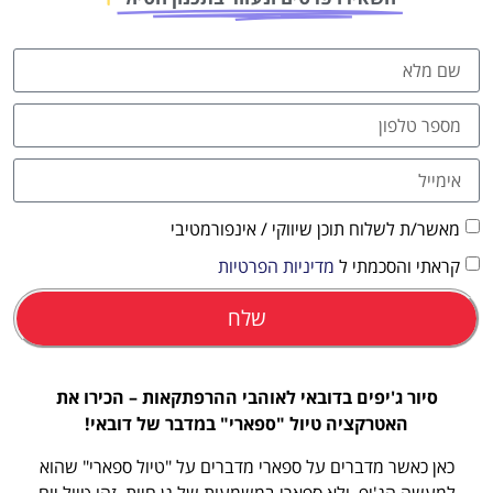
טיסה זולה?
לחצו
פה!
מאשר/ת לשלוח תוכן שיווקי / אינפורמטיבי
קראתי והסכמתי ל
מדיניות הפרטיות
שלח
סיור ג'יפים בדובאי לאוהבי ההרפתקאות – הכירו את
האטרקציה טיול "ספארי" במדבר של דובאי!
כאן כאשר מדברים על ספארי מדברים על "טיול ספארי" שהוא
למעשה הג'יפ, ולא ספארי במשמעות של גן חיות. זהו טיול יום