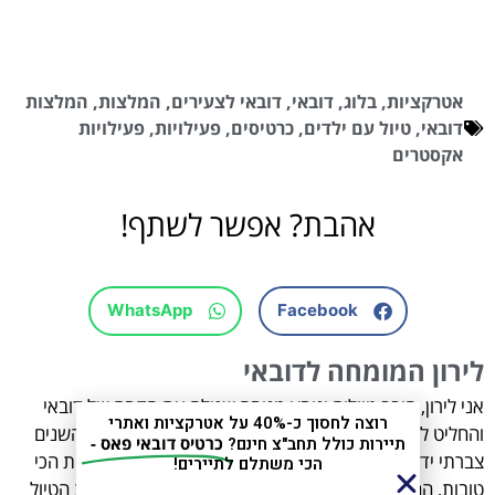
אטרקציות
,
בלוג
,
דובאי
,
דובאי לצעירים
,
המלצות
,
המלצות
דובאי
,
טיול עם ילדים
,
כרטיסים
,
פעילויות
,
פעילויות
אקסטרים
אהבת? אפשר לשתף!
WhatsApp
Facebook
לירון המומחה לדובאי
אני לירון, חובב טיולים ונוסע מנוסה שגילה את הקסם של דובאי
רוצה לחסוך כ-40% על אטרקציות ואתרי
והחליט לחלוק אותו עם מטיילים נוספים מישראל. במהלך השנים
תיירות כולל תחב"צ חינם?
כרטיס דובאי פאס -
צברתי ידע רחב על דובאי, המקומות הכי מיוחדים, המסעדות הכי
הכי משתלם לתיירים!
טובות, החוויות שאסור לפספס, וכל זאת במטרה להפוך את הטיול