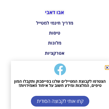
אבו דאבי
מדריך חינמי למטייל
טיסות
מלונות
אטרקציות
אבו דאבי עם ילדים
מסגד שייח' זאיד
הצטרפו לקבוצת המטיילים שלנו בפייסבוק ותקבלו המון
ארמון אמיראטס
טיפים, המלצות ומידע חשוב על איחוד האמירויות!
גן חיות
קחו אותי לקבוצה הסודית
טיול ג'יפים ספארי