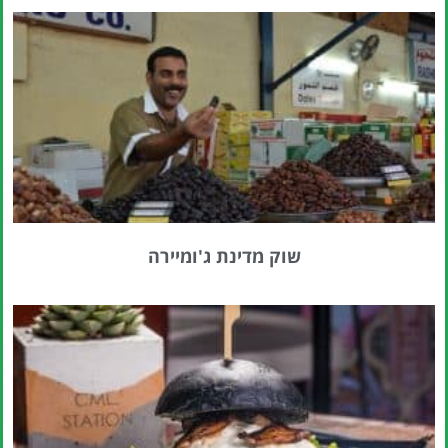
טיסות
מציאת
טיסה זולה?
לחצו
פה!
שוק מדינת ג'ומיירה