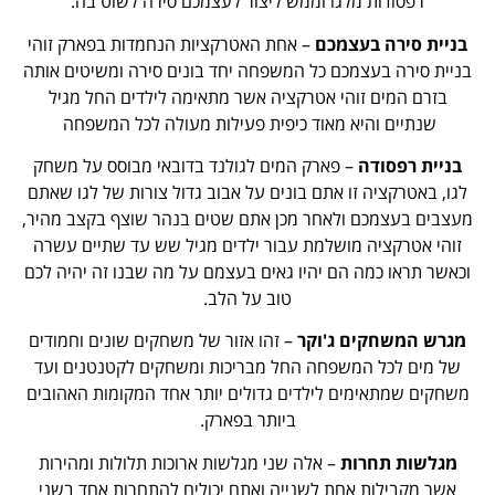
רפסודות מלגו וממש ליצור לעצמכם סירה לשוט בה.
בניית סירה בעצמכם
– אחת האטרקציות הנחמדות בפארק זוהי
בניית סירה בעצמכם כל המשפחה יחד בונים סירה ומשיטים אותה
בזרם המים זוהי אטרקציה אשר מתאימה לילדים החל מגיל
שנתיים והיא מאוד כיפית פעילות מעולה לכל המשפחה
בניית רפסודה
– פארק המים לגולנד בדובאי מבוסס על משחק
לגו, באטרקציה זו אתם בונים על אבוב גדול צורות של לגו שאתם
מעצבים בעצמכם ולאחר מכן אתם שטים בנהר שוצף בקצב מהיר,
זוהי אטרקציה מושלמת עבור ילדים מגיל שש עד שתיים עשרה
וכאשר תראו כמה הם יהיו גאים בעצמם על מה שבנו זה יהיה לכם
טוב על הלב.
מגרש המשחקים ג'וקר
– זהו אזור של משחקים שונים וחמודים
של מים לכל המשפחה החל מבריכות ומשחקים לקטנטנים ועד
משחקים שמתאימים לילדים גדולים יותר אחד המקומות האהובים
ביותר בפארק.
מגלשות תחרות
– אלה שני מגלשות ארוכות תלולות ומהירות
אשר מקבילות אחת לשנייה ואתם יכולים להתחרות אחד בשני