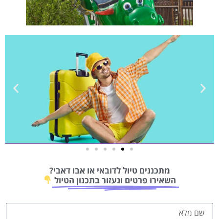
טיסות
מתכננים טיול לדובאי או אבו דאבי?
מציאת
השאירו פרטים ונעזור בתכנון הטיול
טיסה זולה?
לחצו
פה!