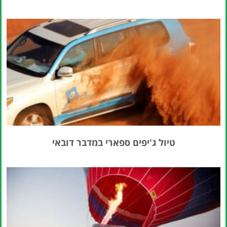
טיול ג'יפים ספארי במדבר דובאי