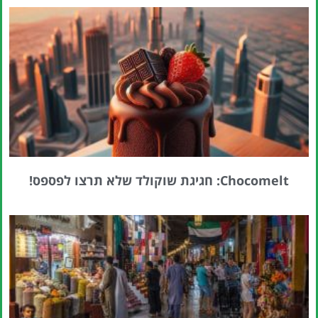
טיסות
מציאת
טיסה זולה?
לחצו
פה!
Chocomelt: חגיגת שוקולד שלא תרצו לפספס!