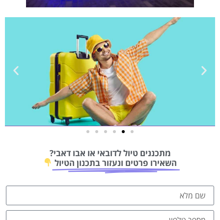
טיסות
מתכננים טיול לדובאי או אבו דאבי?
מציאת
השאירו פרטים ונעזור בתכנון הטיול
טיסה זולה?
לחצו
פה!