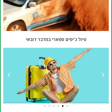
טיול ג'יפים ספארי במדבר דובאי