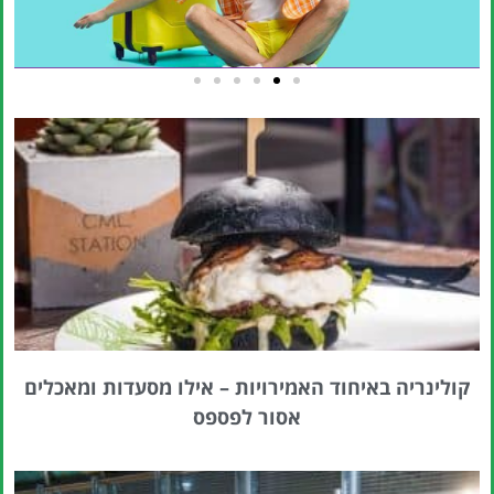
טיסות
מציאת
טיסה זולה?
לחצו
פה!
קולינריה באיחוד האמירויות – אילו מסעדות ומאכלים
אסור לפספס