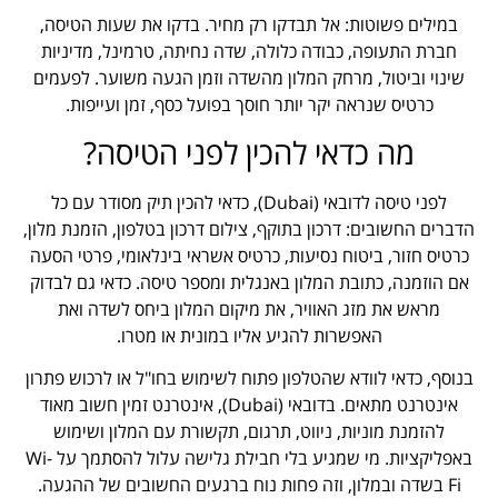
במילים פשוטות: אל תבדקו רק מחיר. בדקו את שעות הטיסה,
חברת התעופה, כבודה כלולה, שדה נחיתה, טרמינל, מדיניות
שינוי וביטול, מרחק המלון מהשדה וזמן הגעה משוער. לפעמים
כרטיס שנראה יקר יותר חוסך בפועל כסף, זמן ועייפות.
מה כדאי להכין לפני הטיסה?
לפני טיסה לדובאי (Dubai), כדאי להכין תיק מסודר עם כל
הדברים החשובים: דרכון בתוקף, צילום דרכון בטלפון, הזמנת מלון,
כרטיס חזור, ביטוח נסיעות, כרטיס אשראי בינלאומי, פרטי הסעה
אם הוזמנה, כתובת המלון באנגלית ומספר טיסה. כדאי גם לבדוק
מראש את מזג האוויר, את מיקום המלון ביחס לשדה ואת
האפשרות להגיע אליו במונית או מטרו.
בנוסף, כדאי לוודא שהטלפון פתוח לשימוש בחו"ל או לרכוש פתרון
אינטרנט מתאים. בדובאי (Dubai), אינטרנט זמין חשוב מאוד
להזמנת מוניות, ניווט, תרגום, תקשורת עם המלון ושימוש
באפליקציות. מי שמגיע בלי חבילת גלישה עלול להסתמך על Wi-
Fi בשדה ובמלון, וזה פחות נוח ברגעים החשובים של ההגעה.