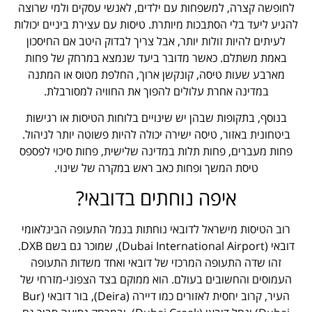
לחופשה קצרה, למשפחות עם ילדים, לאנשי עסקים ולמי שרוצה
להגיע ליעד בלי הסתבכות מיותרת. טיסות עם עצירת ביניים יכולות
לעיתים להיות זולות יותר, אבל צריך לבדוק היטב אם החיסכון
באמת משתלם. כאשר מדובר ביעד שנמצא במרחק של פחות
מארבע שעות טיסה, קונקשן ארוך, החלפת מטוס או המתנה
במדינה אחרת עלולים להפוך את החוויה למסורבלת.
בנוסף, בתקופות שבהן יש שינויים בלוחות הטיסות או רגישות
ביטחונית באזור, טיסה ישירה יכולה להיות פשוטה יותר לניהול.
פחות מעברים, פחות תלות במדינה שלישית, פחות סיכוי לפספס
טיסת המשך ופחות כאב ראש במקרה של שינוי.
איפה נוחתים בדובאי?
רוב הטיסות מישראל לדובאי נוחתות בנמל התעופה הבינלאומי
דובאי (Dubai International Airport), שמוכר גם בשם DXB.
זהו שדה התעופה המרכזי של דובאי ואחד משדות התעופה
העמוסים והחשובים בעולם. הוא ממוקם בצד הצפוני-מזרחי של
העיר, קרוב יחסית לאזורים כמו דיירה (Deira), בור דובאי (Bur