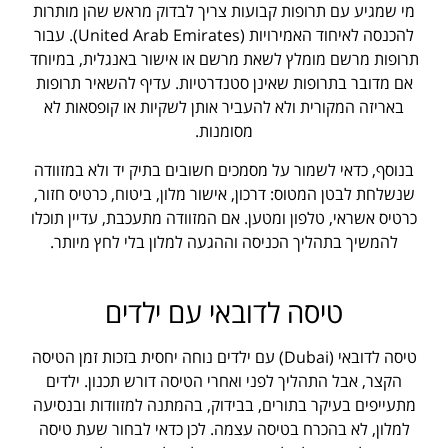
מי שמגיע עם תרופות קבועות צריך לבדוק מראש שהן מותרות
להכנסה לאיחוד האמירויות (United Arab Emirates). עבור
תרופות מרשם מומלץ לשאת מרשם או אישור באנגלית, במיוחד
אם מדובר בתרופות שאינן סטנדרטיות. עדיף להשאיר תרופות
באריזה המקורית ולא להעביר אותן לשקיות או קופסאות לא
מסומנות.
בנוסף, כדאי לשמור על מסמכים חשובים בתיק יד ולא במזוודה
שנשלחת לבטן המטוס: דרכון, אישור מלון, ביטוח, כרטיס חזור,
כרטיס אשראי, טלפון ומטען. אם המזוודה מתעכבת, עדיין תוכלו
להמשיך בתהליך הכניסה וההגעה למלון בלי לחץ מיותר.
טיסה לדובאי עם ילדים
טיסה לדובאי (Dubai) עם ילדים נוחה יחסית בזכות זמן הטיסה
הקצר, אבל התהליך לפני ואחרי הטיסה דורש תכנון. ילדים
מתעייפים בעיקר בתורים, בבידוק, בהמתנה למזוודות ובנסיעה
למלון, לא בהכרח בטיסה עצמה. לכן כדאי לבחור שעת טיסה