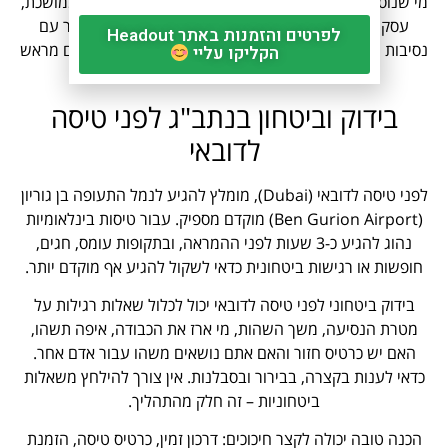
מי שנוסע למטרה שאינה תיירות רגילה – עבודה, שהייה ממושכת,
עסקים מורכבים, לימודים, מעבר למדינה אחרת או ביקור עם
לפרטים והזמנות באתר Headout
נסיבות מיוחדות – צריך לבדוק את תנאי הכניסה הרלוונטיים מראש
הקליקו עליי
ולא להסתמך על פטור תיירותי רגיל.
בידוק וביטחון בנתב"ג לפני טיסה
לדובאי
לפני טיסה לדובאי (Dubai), מומלץ להגיע לנמל התעופה בן גוריון
(Ben Gurion Airport) מוקדם מספיק. עבור טיסות בינלאומיות
נהוג להגיע כ-3 שעות לפני ההמראה, ובתקופות עומס, חגים,
חופשות או רגישות ביטחונית כדאי לשקול להגיע אף מוקדם יותר.
בידוק ביטחוני לפני טיסה לדובאי יכול לכלול שאלות רגילות על
מטרת הנסיעה, משך השהות, מי ארז את הכבודה, איפה תשהו,
האם יש כרטיס חזור והאם אתם נושאים משהו עבור אדם אחר.
כדאי לענות בקצרה, בבירור ובסבלנות. אין צורך להילחץ משאלות
ביטחוניות – זה חלק מהתהליך.
הכנה טובה יכולה לקצר חיכוכים: דרכון זמין, כרטיס טיסה, הזמנת