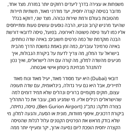
משפחות או עצירה בדרך ליעדים רחוקים יותר במזרח. מצד אחד,
מדובר בטיסה קצרה יחסית, יעד מודרני מאוד, תשתיות תיירות
מהטובות בעולם ורמת שירות גבוהה. מצד שני, דווקא בגלל
שהיעד מרגיש קרוב ונגיש, הרבה נוסעים עושים טעות ומתייחסים
אליו כמו לעוד טיסה פשוטה לאירופה. בפועל, טיסה לדובאי דורשת
הבנה מוקדמת של כמה פרטים חשובים: באיזה שדה נוחתים,
באיזה טרמינל עוברים, כמה זמן באמת נמשכת הדרך מהבית
בישראל עד המלון, מה צריך לדעת על ביקורת הגבולות, איך
מגיעים מהשדה למלון, מה קורה עם ויזה לישראלים, ואיך נכון
להתנהל מבחינת ביטחון אישי ואבטחה.
דובאי (Dubai) היא יעד מסודר מאוד, יעיל מאוד ונוח מאוד
לתיירים, אבל היא גם עיר גדולה, בינלאומית, עם שדה תעופה
עצום, חוקים מקומיים ברורים ונהלים שלא תמיד דומים למה
שהישראלים רגילים אליו. מי שמגיע מוכן, עובר את כל התהליך
בצורה חלקה: נתב"ג (Ben Gurion Airport), טיסה, נחיתה,
ביקורת דרכונים, איסוף מזוודות, מונית או הסעה, והגעה למלון. מי
שלא בודק מראש את הפרטים הקטנים עלול לגלות שהטיסה
הקצרה יחסית הופכת ליום נסיעה ארוך, יקר ומעייף יותר ממה