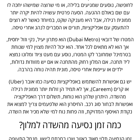
לחופשה, נוסעים שמגיעים בלילה, או מי שרוצה שמישהו יחכה לו
עם שם באולם ההגעה. הסעה פרטית עשויה להיות יקרה יותר
ממונית רגילה, אבל היא מעניקה שקט, במיוחד כאשר לא רוצים
להתעסק עם אפליקציות, תורים או הסברים לנהג אחרי טיסה.
המטרו של דובאי (Dubai Metro) הוא פתרון יעיל, נקי וזול יחסית,
אך הוא לא מתאים לכל אחד. הוא יכול להיות מצוין למי שנוחת
בטרמינל שמחובר לקו המטרו, נוסע עם מעט ציוד ומלונו נמצא
ליד תחנה. אם המלון רחוק מהתחנה או אם יש מזוודות גדולות,
ילדים או עייפות אחרי טיסה, מונית תהיה נוחה בהרבה.
יש גם אפשרות להשתמש באפליקציות נסיעה כמו אובר (Uber)
או קרים (Careem), אך לא תמיד הן זולות יותר ממונית רגילה
מהשדה. היתרון שלהן הוא נוחות, תשלום דרך האפליקציה
ואפשרות לבחור סוג רכב. החיסרון הוא שלפעמים צריך למצוא את
נקודת האיסוף המדויקת, וזה פחות נוח למי שלא מכיר את השדה.
כמה זמן נסיעה מהשדה למלון?
זמן הנסיעה תלוי מאוד באזור שבו בחרתם לישון. מנמל התעופה