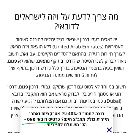
מה צריך לדעת על ויזה לישראלים
לדובאי?
ישראלים בעלי דרכון ישראלי רגיל יכולים להיכנס לאיחוד
האמירויות (United Arab Emirates) ללא הוצאת ויזה מראש
לצורך תיירות רגילה, בהתאם להסדרים הקיימים. עם זאת, חשוב
מאוד לבדוק לפני הטיסה שהדרכון בתוקף מתאים, שהוא לא פגום,
ושאין בעיה במסמך הנסיעה. בדרך כלל נדרש דרכון בתוקף של
לפחות 6 חודשים ממועד הכניסה.
חשוב במיוחד לא לטוס עם דרכון שתוקפו גבולי, דרכון פגום, דרכון
זמני או מסמך חריג בלי לבדוק מראש אם הוא מתקבל. בדובאי
(Dubai), כמו במדינות רבות, גם אם הצלחתם להגיע לשדה
בישראל, ההחלטה הסופית על כניסה למדינה נתונה לרשויות
רוצה לחסוך כ-40% על אטרקציות ואתרי
הגבול המקומיות. לכן, לפני שמסתכלים על מחיר הטיסה, צריך
תיירות כולל תחב"צ חינם?
כרטיס דובאי פאס -
קודם לבדוק את הדרכון.
הכי משתלם לתיירים!