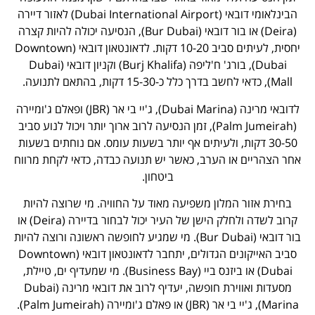
הבינלאומי דובאי (Dubai International Airport) לאזור דיירה
(Deira) או בור דובאי (Bur Dubai), הנסיעה יכולה להיות קצרה
יחסית, לעיתים סביב 10-20 דקות. לדאונטאון דובאי (Downtown
Dubai), בורג' ח'ליפה (Burj Khalifa) וקניון דובאי (Dubai
Mall), כדאי לחשב בדרך כלל כ-15-30 דקות, בהתאם לתנועה.
לדובאי מרינה (Dubai Marina), ג'יי בי אר (JBR) ופאלם ג'ומיירה
(Palm Jumeirah), זמן הנסיעה לרוב ארוך יותר ויכול לנוע סביב
30-50 דקות, ולעיתים אף יותר בשעות עומס. אם נוחתים בשעות
אחר הצהריים או הערב, כאשר יש תנועה כבדה, כדאי לקחת מרווח
ביטחון.
בחירת אזור המלון משפיעה מאוד על החוויה. מי שרוצה להיות
קרוב לשדה ולחלק הישן של העיר יכול לבחור בדיירה (Deira) או
בור דובאי (Bur Dubai). מי שמגיע לחופשה ראשונה ורוצה להיות
סביב האייקונים הגדולים, יתחבר לדאונטאון דובאי (Downtown
Dubai) או ביזנס ביי (Business Bay). מי שמעדיף ים, טיילת,
מסעדות ואווירת חופשה, יעדיף לרוב את דובאי מרינה (Dubai
Marina), ג'יי בי אר (JBR) או פאלם ג'ומיירה (Palm Jumeirah).