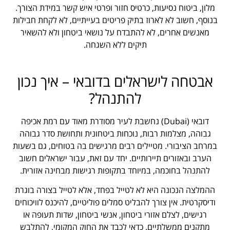
מלון, ביטוח נסיעות, כרטיס חזור ופרטי איש קשר במידת הצורך.
בנוסף, חשוב לא לארוז בתיק פריטים בעייתיים, לא לקחת חבילות
מאנשים אחרים, לא להתבדח על נושאי ביטחון ולא להשאיר
תיקים ללא השגחה.
אבטחה לישראלים בדובאי – איך נכון
להתנהל?
דובאי (Dubai) נחשבת לעיר מסודרת מאוד עם רמת אכיפה
גבוהה, מצלמות רבות, נוכחות ביטחונית ותחושת סדר גבוהה
במרחב הציבורי. מטיילים רבים מרגישים בה בטוחים, גם בשעות
הערב ובאזורים תיירותיים. יחד עם זאת, עבור ישראלים חשוב
להתנהל בחוכמה, במיוחד בתקופות רגישות מבחינה אזורית.
ההמלצה הנכונה היא לא לטייל בפחד, אלא לטייל בצורה בוגרת
ודיסקרטית. אין צורך להבליט סמלים פוליטיים, להיכנס לוויכוחים
רגישים, לצלם אזורי ביטחון, אנשי ביטחון, שדות תעופה או
מתקנים ממשלתיים. כדאי לכבד את החוק המקומי, להתלבש