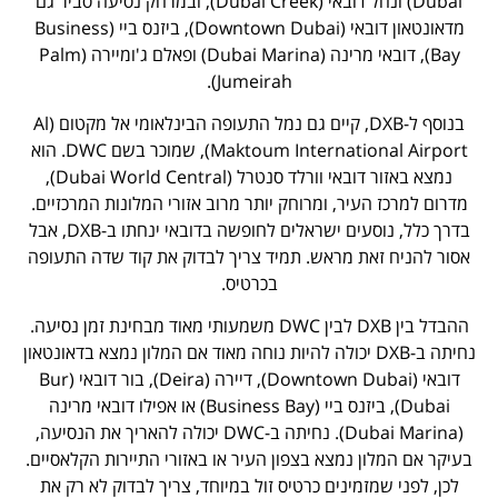
Dubai) ונחל דובאי (Dubai Creek), ובמרחק נסיעה סביר גם
מדאונטאון דובאי (Downtown Dubai), ביזנס ביי (Business
Bay), דובאי מרינה (Dubai Marina) ופאלם ג'ומיירה (Palm
Jumeirah).
בנוסף ל-DXB, קיים גם נמל התעופה הבינלאומי אל מקטום (Al
Maktoum International Airport), שמוכר בשם DWC. הוא
נמצא באזור דובאי וורלד סנטרל (Dubai World Central),
מדרום למרכז העיר, ומרוחק יותר מרוב אזורי המלונות המרכזיים.
בדרך כלל, נוסעים ישראלים לחופשה בדובאי ינחתו ב-DXB, אבל
אסור להניח זאת מראש. תמיד צריך לבדוק את קוד שדה התעופה
בכרטיס.
ההבדל בין DXB לבין DWC משמעותי מאוד מבחינת זמן נסיעה.
נחיתה ב-DXB יכולה להיות נוחה מאוד אם המלון נמצא בדאונטאון
דובאי (Downtown Dubai), דיירה (Deira), בור דובאי (Bur
Dubai), ביזנס ביי (Business Bay) או אפילו דובאי מרינה
(Dubai Marina). נחיתה ב-DWC יכולה להאריך את הנסיעה,
בעיקר אם המלון נמצא בצפון העיר או באזורי התיירות הקלאסיים.
לכן, לפני שמזמינים כרטיס זול במיוחד, צריך לבדוק לא רק את