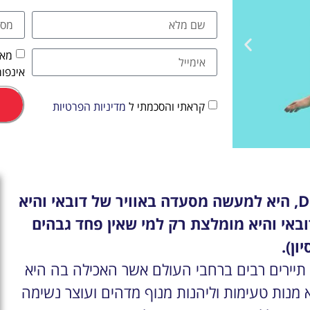
מאש
אינפור
קראתי והסכמתי ל
מדיניות הפרטיות
אטרקציות
מסעדת "ארוחה בשמיים", Dinner In The Sky, היא למעשה מסעדה באוויר של דובאי והיא
וסיורים
אי והיא מומלצת רק למי שאין פחד גבהים
יון).
הפעילויות השוות ביותר
תיירים רבים ברחבי העולם אשר האכילה בה היא
לחצו פה!
מנות טעימות וליהנות מנוף מדהים ועוצר נשימה