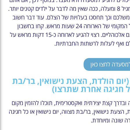
מתכננים להגיע עם ילדים כדאי שתדעו הכניסה היא רק מגיל 8 ומעלה, ככה שאין מה לדבר על ילדים קטנים יותר.
שלכם וכך תחסכו בעלויות של הצלם. עוד דבר חשוב
ביותר הוא בטרם ההזמנה יש ליצור קשר עם המפעיל המקומי של הארוחה 24 שעות מראש. קחו בחשבון
שבמסעדה אין משקאות אלכוהוליים אלא משקאות שאינם אלכוהליים. רצוי להגיע לארוחה כ-15 דקות מראש על
ם ואף לעלות לרשתות החברתיות.
למסעדה לחצו כאן
יום הולדת, הצעת נישואין, בר/בת
 כל חגיגה אחרת שתרצו)
ה ובדרך קצת יצירתית ואקסטרימית, תוכלו להזמין מקום
 הצעת נישואין, בר/בת מצווה, יום נישואין או כל חגיגה
ה שונה ומיוחדת.