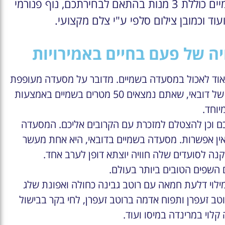
בשמיים שאתם 50 מטר מעל הקרקע. ארוחה בשמיים כוללת 3 מנות בהתאם לבחירתכם, נוף פנורמי
עוד וכמובן צילום סלפי ע"י צלם מקצועי.
יה של פעם בחיים באמירויות
אוד לאכול במסעדה בשמיים. מדובר על מסעדה מעופפת
בשמיים שתוכלו לאכול בה את מיטב המאכלים הטעימים של דובאי, שאתם נמצאים 50 מטרים בשמיים באמצעות
יוחד.
יכם וכן להצטלם למזכרת עם הקרובים אליכם. המסעדה
כך שיותר מכך אין אפשרות. מסעדה בשמיים בדובאי, היא אחת מעשר
נה לסועדים שלה חוויה יוצתא דופן לערב אחד.
השפים הטובים ביותר בעולם.
מילוי דלעת חמאה עם רוטב גבינה כחולה ואפונת שלג
וטב זעפרן ותפוח אדמה ברוטב זעפרן, לחי בקר בבישול
ה קלוי במרינדה במיסו ועוד.