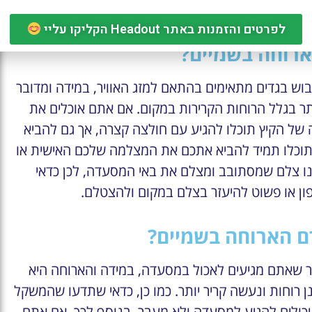
לפרטים והזמנות באתר Headout הקליקו עליי
ארוחה בשמיים?
ש בגדים מתאימים בהתאם למזג האוויר, במידה ומדובר
תר בגלל הרוחות הקרירות במקום. אם אתם אוכלים את
ל הקיץ תוכלו להגיע עם חולצה קצרה, אך גם להביא
ן, תוכלו תמיד להביא אתכם את המצלמה שלכם האישית או
ו צלם שמסתובב ומצלם את באי המסעדה, לכן כדאי
ן או פשוט להיעזר בצלם במקום ולהצטלם.
ם הארוחה בשמיים?
ר שאתם מגיעים לאכול במסעדה, במידה והארוחה היא
ן רוחות ונעשה קריר יותר. כמו כן, כדאי שתדעו שהמשקל
יות עד 150 ולא יותר, ורק 22 מוזמנים יכולים להגיע למסעדה ולא מעבר. בנוסף לכך, אם אתם