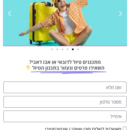
טיסות
מתכננים טיול לדובאי או אבו דאבי?
מציאת
השאירו פרטים ונעזור בתכנון הטיול
טיסה זולה?
לחצו
פה!
מאשר/ת לשלוח תוכן שיווקי / אינפורמטיבי