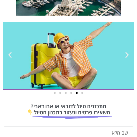
טיסות
מתכננים טיול לדובאי או אבו דאבי?
מציאת
השאירו פרטים ונעזור בתכנון הטיול
טיסה זולה?
לחצו
פה!