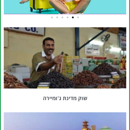
טיסות
מציאת
טיסה זולה?
לחצו
פה!
שוק מדינת ג'ומיירה