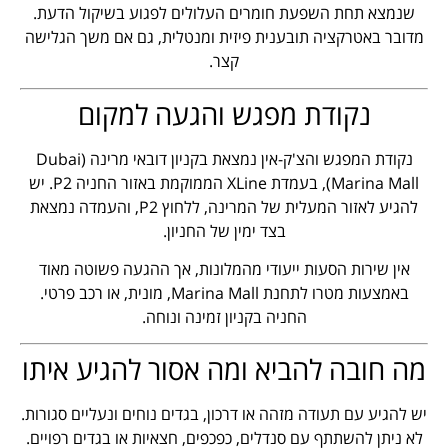
שנמצא תחת השפעת חומרים העלולים לפגוע בשיקול הדעת.
מדובר באטרקציה תובענית פיזית ומנטלית, גם אם משך הגלישה
קצר.
נקודת מפגש והגעה למקום
נקודת המפגש והצ'ק-אין נמצאת בקניון דובאי מרינה (Dubai
Marina Mall), בעמדת XLine הממוקמת באזור החניה P2. יש
להגיע לאזור המעלית של המרינה, ללחוץ P2, והעמדה נמצאת
בצד ימין של החניון.
אין שירות הסעות ייעודי מהמלונות, אך ההגעה פשוטה מאוד
באמצעות מטרו לתחנת Marina Mall, מונית, או רכב פרטי.
החניה בקניון זמינה ונוחה.
מה חובה להביא ומה אסור להגיע איתו
יש להגיע עם תעודה מזהה או דרכון, בגדים נוחים ונעליים סגורות.
לא ניתן להשתתף עם סנדלים, כפכפים, חצאיות או בגדים רפויים.