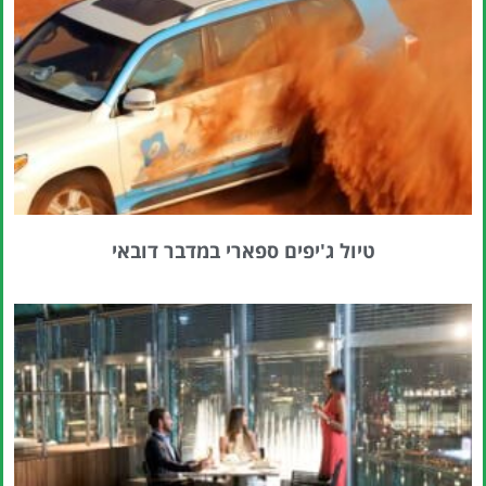
טיול ג'יפים ספארי במדבר דובאי