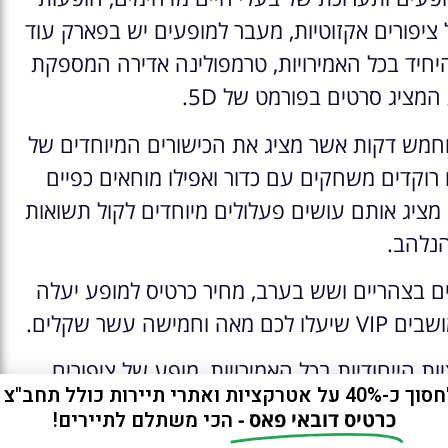
 ציפורים אקזוטיות, מעבר למופעים יש בפארק עוד
יחיד בכל האמירויות, טרמפולינה אדירה המספקת
 המציג סרטים בפורמט של 5D.
וחמש דקות אשר מציג את הכישורים המיוחדים של
ים רוקדים משחקים עם כדור ואפילו מוחאים כפיים
מציג אותם עושים פעלולים מיוחדים לקול תשואות
נלהב.
 בצהריים ושש בערב, מחיר כרטיס למופע יעלה
עשר שקלים.
ת הייחודיות בכל האמירויות, מופע של ציפורים
ות ואתרי תיירות כולל תחב"צ חינם?
כמו למשל תוכי שקולע כדורים לסל ואפילו נוסע על
כרטיס דובאי פאס -
הכי משתלם לתיירים!
ו לראות, קקדו לבן עם כרבולת צהובה, תוכים ענקיים