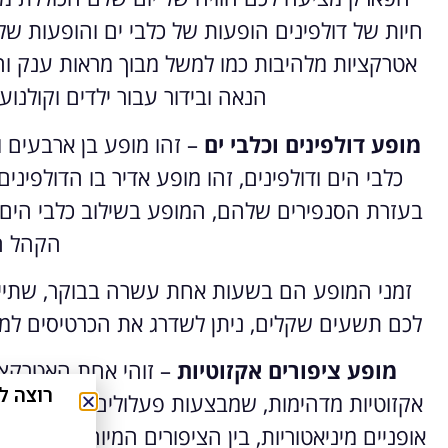
חיות של דולפינים הופעות של כלבי ים והופעות של
אטרקציות מלהיבות כמו למשל מבוך מראות ענק וה
הנאה ובידור עבור ילדים וקולנוע
מופע דולפינים וכלבי ים
– זהו מופע בן ארבעים 
כלבי הים ודולפינים, זהו מופע אדיר בו הדולפינ
בעזרת הסנפירים שלהם, המופע בשילוב כלבי הים 
הקהל ה
זמני המופע הם בשעות אחת עשרה בבוקר, שתיים
לכם תשעים שקלים, ניתן לשדרג את הכרטיסים למושבים VIP שיעלו לכם מאה וחמישה 
מופע ציפורים אקזוטיות
– זוהי אחת האטרקציו
רוצה לחסוך כ-40% על אטרקצי
אקזוטיות מדהימות, שמבצעות פעלולים יוצאי דופן, 
אופניים מיניאטוריות, בין הציפורים המיוחדות תוכל