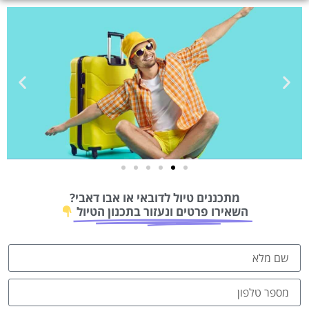
טיסות
מתכננים טיול לדובאי או אבו דאבי?
מציאת
השאירו פרטים ונעזור בתכנון הטיול
טיסה זולה?
לחצו
פה!