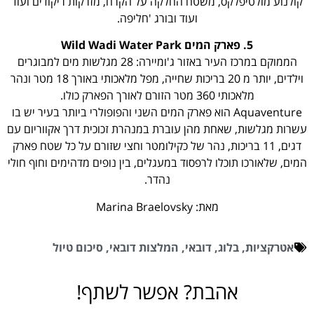
קולנוע מולטיפלקס, משטח החלקה על הקרח, מזרקות ריקודים ועוד
ועוד ובורג 'חליפה.
5. פארק המים Wild Wadi Water Park
הממוקם במרכז העיר באזור ג'ומיירה: 28 מגלשות מים למבוגרים
וילדים, יותר מ 20 בריכות שחייה, מפל מלאכותי באורך 18 מטר ונהר
מלאכותי 360 מטר הזורם לאורך הפארק כולו.
Aquaventure הוא פארק המים השני והפופולרי ביותר בעיר יש בו
עשרות מגלשות, שאחת מהן עוברת במנהרת זכוכית דרך אקווריום עם
דגים, 11 בריכות, נהר של כקילומטר וחצי שזורם על כל שטח פארק
המים, שלאורכו תוכלו לרפסוד במעגלים, בין נופים מדהימים וחוף חולי
נהדר.
מאת:
Marina Braelovsky
אטרקציות
,
בלוג
,
דובאי
,
המלצות דובאי
,
סיכום טיול
אהבת? אפשר לשתף!