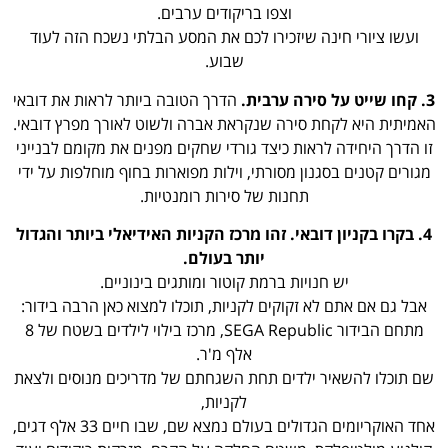
וצפו בריקודים ערבים.
ועשו ציורי חינה שיזכירו לכם את המסע הבלתי נשכח הזה לעוד
שבוע.
3. קחו שייט על סירה ערבית.
הדרך הטובה ביותר לראות את דובאי
האמיתית היא לקחת סירה שנקראת אברה ולשוט לאורך מפרץ דובאי.
זו הדרך היחידה לראות כיצד גורדי שחקים מפנים את מקומם לבנייני
מגורים קטנים בסגנון מסורתי, וילות מפוארות בחוף מוחלפות על ידי
תחנות של סירות רומנטיות.
4. בקרו בקניון דובאי. זהו מרכז הקניות האידיאלי ביותר והגדול
יותר בעולם.
יש חנויות ברמת קוטור ומותגים בינוניים.
אבל גם אם אתם לא זקוקים לקניות, תוכלו למצוא כאן הרבה בידור:
מתחם הבידור SEGA Republic, מרכז בילוי לילדים בשטח של 8
אלף מ'ר.
שם תוכלו להשאיר ילדים תחת השגחתם של מדריכים מנוסים ולצאת
לקניות,
אחד האוקריומים הגדולים בעולם נמצא שם, שבו חיים 33 אלף דגים,