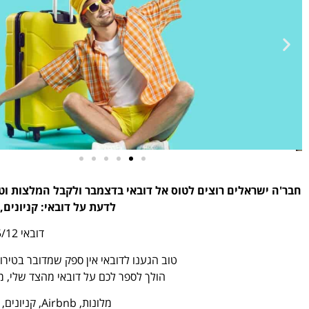
טיסות
חבר'ה ישראלים רוצים לטוס אל דובאי בדצמבר ולקבל המלצות וט
לדעת על דובאי: קניונים,
מציאת
דובאי 02/12-15/12
טיסה זולה?
טוב הגענו לדובאי אין ספק שמדובר בטירוף,
לחצו
הולך לספר לכם על דובאי מהצד שלי, מה
פה!
מלונות, Airbnb, קניונים, אטרקציות, אזורים וטיפים.