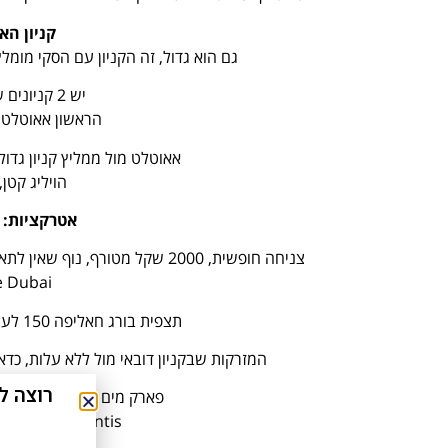
קניון הא
גם הוא גדול, זה הקניון עם הסקי מו
יש 2 קניונים שהם אאוטלט.
הראשון אאוטלט מ
אאוטלט מול ממליץ קניון גדו
הויליג קטן,
אטרקציות:
ע
צניחה חופשית, 2000 שקל מטורף, נוף שאין לתאר צלם אישי קופץ איתך, רצון להזמין מקום מראש,
תצפית בורג חאליפה 150 לערך לאדם כדאי אי אפשר שלא.
המזרקות שבקניון דובאי מול ללא עלות, כד
רוצה לחסוך כ-40% על אטרקצי
פארק מים 270 שקל לאדם כיף חיים, אין תורות בכלל.
erpark Atlantis