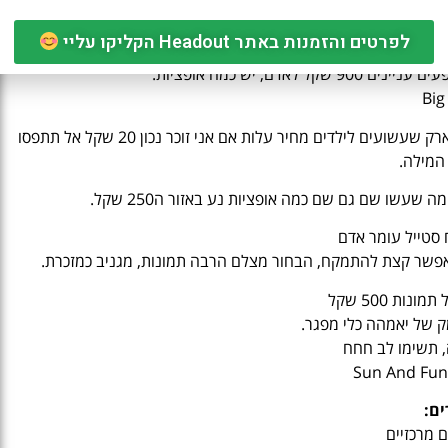
Zip 
לפרטים והזמנות באתר Headout הקליקו עליי
Big
גלובל ויליג מקום ענק מדהים מחולק בעצם לפי מדינות בעולם כולל פארק שעשועים לילדים מחיר עלות אם אני זוכר נכון 20 שקל אל תתפסו
 המילה.
שעשו שם גם שם כמה אופציות נע באזור ה250 שקל.
 סטייל עומר אדם
נות 500 שקל
 תשימו לב חחח
Sun And Fun
ים: