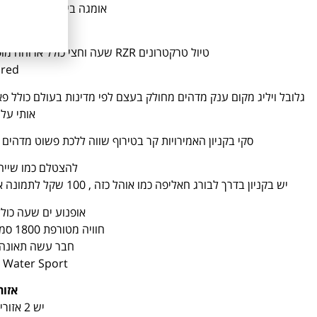
אומגה בין בניינים 550 לאדם סבבה הייתי מוותר.
line
טיול טרקטרונים RZR שעה וחצי כולל ארוחה מופעים עניינים 900 שקל לאדם, יש כמה אופציות.
 red
אותי על
סקי בקניון האמירויות קר בטירוף שווה ללכת פשוט מדהים מה 
להצטלם כמו שייח
יש בקניון בדרך לבורג חאליפה כמו אוהל כזה , 100 שקל לתמונה אפשר קצת להתמקח, הבחור מצלם הרבה תמונות, מגניב כמזכרת.
אופנוע ים שעה כולל תמו
חוויה מטורפת 1800 סמק של יאמהה כלי מפגר.
חבר עשה תאונה,
 Water Sport
אזור
יש 2 אזורים מרכזיים