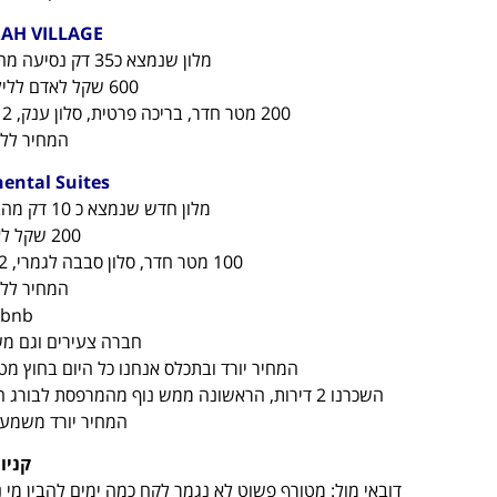
מלון שנמצא כ35 דק נסיעה מהמרכז, 40 שקל מונית והגעתם.
600 שקל לאדם ללילה אבל חדר מטורף.
200 מטר חדר, בריכה פרטית, סלון ענק, 2 חדרים עם מיטות קינג, 2 מקלחות, תענוג!
המחיר ללא
ental Suites
מלון חדש שנמצא כ 10 דק מהבורג חאליפה ומהקניון המרכזי.
200 שקל לאדם ללילה.
100 מטר חדר, סלון סבבה לגמרי, 2 חדרים עם מיטות קינג, 2 מקלחות.
המחיר ללא
bnb!!
חברה צעירים וגם מ
המחיר יורד ובתכלס אנחנו כל היום בחוץ מ
השכרנו 2 דירות, הראשונה ממש נוף מהמרפסת לבורג חאליפה והשנייה באזור המרינה, שתכף אדבר כל הנושא.
המחיר יורד משמעו
קניו
דובאי מול: מטורף פשוט לא נגמר לקח כמה ימים להבין מי נ