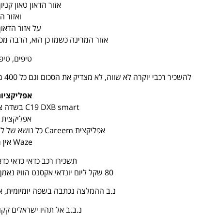
אזור הדאון טאון קניו
ואזור ה
על אזור הדאון
אזור המרינה כשמו כן הוא, הרבה מסע
טיפים, טיפ
להשכיר רכבי יוקרה לא שווה, לא מצדיק את הסכום וגם כל 400 מטר מצלמת מהירות, תוכלו למצוא מלא מכוניות ולהצטלם איתם.
אפליקציות
C19 DXB smart בשדה צריך אותה לבדיקת קורונה.
אפליקצית ד
אפליקצית Careem כל נושא של להזמין אוכל לחדר, אחלה אפליקציה.
Waze אין מה להוסיף
תשכירו רכב כדאי כדאי כדאי מ
80 שקל ליום יונדאי אקסנט הוויז נאמן זה הדבר הכי טוב שתעשו בטיול הזה.
נ.ב ההמלצה נכתבה בשפה יומיומית, א
נ.ב.ב אל תהיו ישראלים קקו